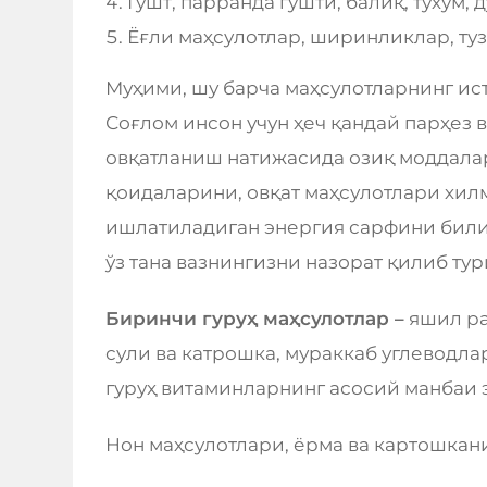
Гўшт, парранда гўшти, балиқ, тухум,
Ёғли маҳсулотлар, ширинликлар, туз
Муҳими, шу барча маҳсулотларнинг ис
Соғлом инсон учун ҳеч қандай парҳез 
овқатланиш натижасида озиқ моддала
қоидаларини, овқат маҳсулотлари хи
ишлатиладиган энергия сарфини били
ўз тана вазнингизни назорат қилиб ту
Биринчи гуруҳ маҳсулотлар –
яшил ран
сули ва катрошка, мураккаб углеводлар
гуруҳ витаминларнинг асосий манбаи 
Нон маҳсулотлари, ёрма ва картошкани