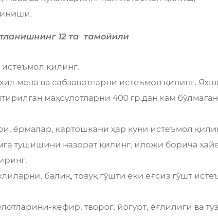
линиши.
тланишнинг 12 та тамойили
 истеъмол қилинг.
 хил мева ва сабзавотларни истеъмол қилинг. Ях
тирилган маҳсулотларни 400 гр.дан кам бўлмага
ри, ёрмалар, картошкани ҳар куни истеъмол қили
мга тушишини назорат қилинг, иложи борича ҳай
иринг.
клиларни, балиқ, товуқ гўшти ёки ёғсиз гўшт ист
сулотларини-кефир, творог, йогурт, ёғлилиги ва ту