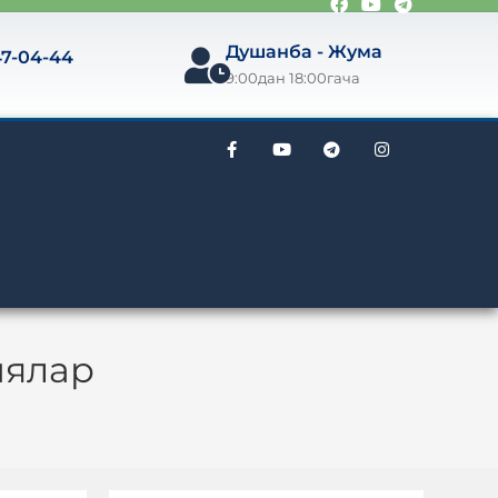
Душанба
-
Жума
47-04-44
9:00дан 18:00гача
иялар