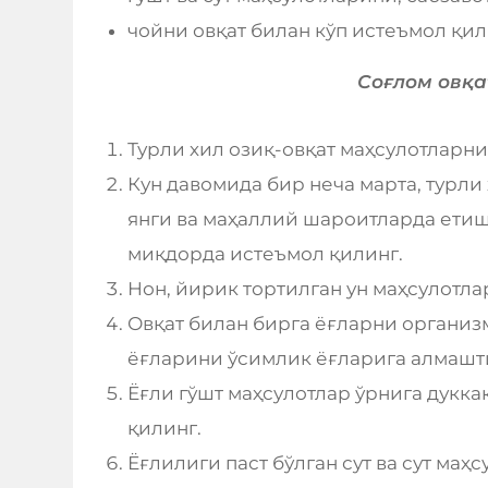
чойни овқат билан кўп истеъмол қи
Соғлом овқа
Турли хил озиқ-овқат маҳсулотларни
Кун давомида бир неча марта, турли
янги ва маҳаллий шароитларда етиш
миқдорда истеъмол қилинг.
Нон, йирик тортилган ун маҳсулотла
Овқат билан бирга ёғларни организ
ёғларини ўсимлик ёғларига алмашт
Ёғли гўшт маҳсулотлар ўрнига дукка
қилинг.
Ёғлилиги паст бўлган сут ва сут маҳ