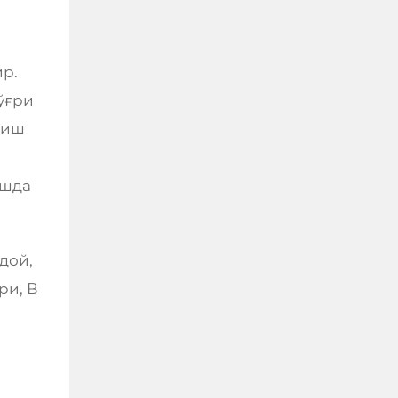
ир.
ўғри
ниш
ишда
ғдой,
ри, В