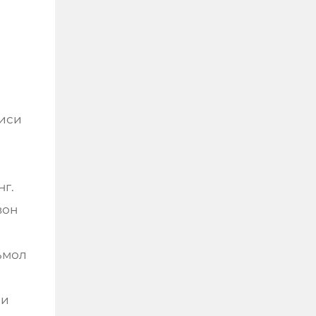
шиси
н
нг.
вон
еъмол
зи