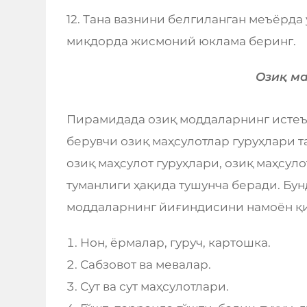
12. Тана вазнини белгиланган меъёрда
миқдорда жисмоний юклама беринг.
Озиқ м
Пирамидада озиқ моддаларнинг исте
берувчи озиқ маҳсулотлар гуруҳлари 
озиқ маҳсулот гуруҳлари, озиқ маҳсул
туманлиги ҳақида тушунча беради. Бун
моддаларнинг йиғиндисини намоён қ
Нон, ёрмалар, гуруч, картошка.
Сабзовот ва мевалар.
Сут ва сут маҳсулотлари.