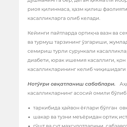
риоя қилинмаса, ҳазм қилиш фаолияти
касалликларга олиб келади.
Кейинги пайтларда ортиқча вазн ва с
ва турмуш тарзининг ўзгариши, жумлад
семириш турли сурункали касалликлар
диабети, юрак ишемия касаллиги, қо
касалликларининг келиб чиқишидаги 
Нотўғри овқатланиш сабаблари.
Аҳ
касалликларнинг асосий омили бўлиб
таркибида ҳайвон ёғлари бўлган ов
шакар ва тузни меъёридан ортиқ ис
гўшт ва сут маҳсулотларини, сабзаво