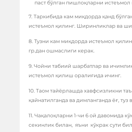
паст бўлган пишлоқларни истеъмол 
7. Таркибида кам миқдорда қанд бўлга
истеъмол қилинг. Ширинликлар ва ши
8. Тузни кам миқдорда истеъмол қилин
гр.дан ошмаслиги керак.
9. Чойни табиий шарбатлар ва ичимли
истеъмол қилиш оралиғида ичинг.
10. Таом тайёрлашда хавфсизликни та
қайнатилганда ва димланганда ёғ, ту
11. Чақалоқларни 1-чи 6 ой давомида к
секинлик билан, яъни кўкрак сути би