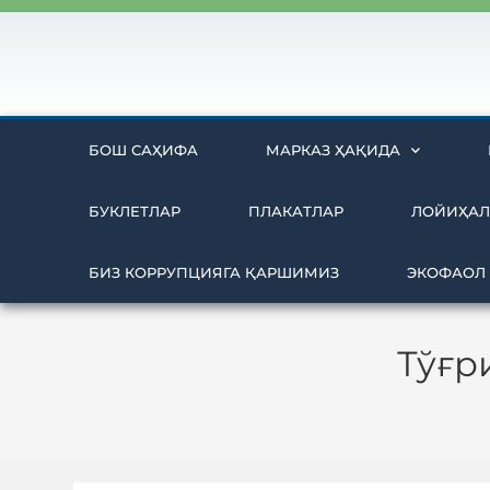
БОШ САҲИФА
МАРКАЗ ҲАҚИДА
БУКЛЕТЛАР
ПЛАКАТЛАР
ЛОЙИҲАЛ
БИЗ КОРРУПЦИЯГА ҚАРШИМИЗ
ЭКОФАОЛ
Тўғр