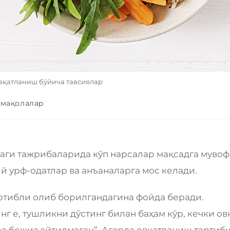
вқатланиш бўйича тавсиялар
 мақолалар
аги тажрибаларида кўп нарсалар мақсадга муво
ий урф-одатлар ва анъаналарга мос келади.
артибли олиб борилгандагина фойда беради.
г е, тушликни дўстинг билан баҳам кўр, кечки ов
ра бежиз айтилмаган”. Агарда овқатланиш тартиб