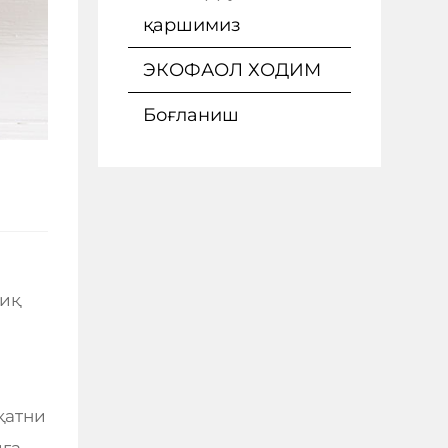
қаршимиз
ЭКОФАОЛ ХОДИМ
Боғланиш
фиқ
қатни
ига