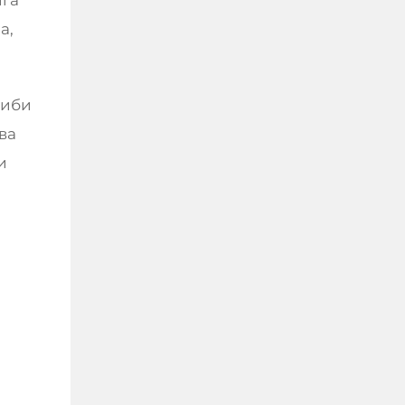
а,
тиби
ва
и