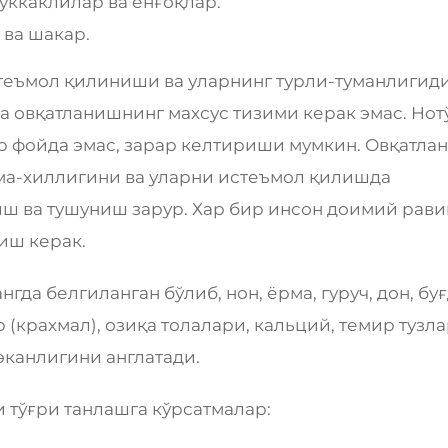
 дуккаклилар ва ёнғоқлар.
 ва шакар.
теъмол қилиниши ва уларнинг турли-туманлигид
ва овқатланишнинг махсус тизими керак эмас. Нот
р фойда эмас, зарар келтириши мумкин. Овқатла
лма-хиллигини ва уларни истеъмол қилишда
ш ва тушуниш зарур. Хар бир инсон доимий рав
риш керак.
гда белгиланган бўлиб, нон, ёрма, гуруч, дон, бу
 (крахмал), озиқа толалари, кальций, темир тузла
эканлигини англатади.
 тўғри танлашга кўрсатмалар: