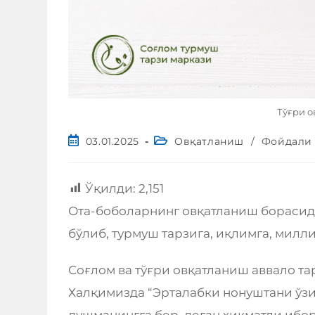
Тўғри о
03.01.2025
Овқатланиш
/
Фойдали
Ўқилди:
2,151
Ота-боболарнинг овқатланиш борасид
бўлиб, турмуш тарзига, иқлимга, милл
Соғлом ва тўғри овқатланиш аввало т
Халқимизда “Эрталабки нонуштани ўзин
душманингга бер, деган ҳикматли ибо