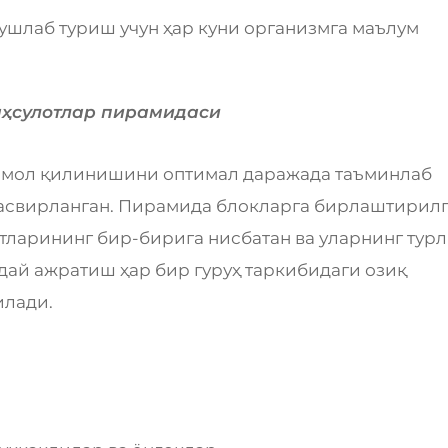
 ушлаб туриш учун ҳар куни организмга маълум
аҳсулотлар пирамидаси
ъмол қилинишини оптимал даражада таъминлаб
тасвирланган. Пирамида блокларга бирлаштирил
отларининг бир-бирига нисбатан ва уларнинг турл
дай ажратиш ҳар бир гуруҳ таркибидаги озиқ
илади.