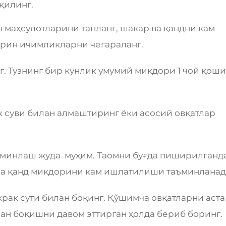
қилинг.
н маҳсулотларини танланг, шакар ва қандни кам
рин ичимликларни чегараланг.
г. Тузнинг бир кунлик умумий миқдори 1 чой қошиқ
к суви билан алмаштиринг ёки асосий овқатлар
ъминлаш жуда муҳим. Таомни буғда пиширилганда
з ва қанд миқдорини кам ишлатилиши таъминланад
ўкрак сути билан боқинг. Қўшимча овқатларни аста
лан боқишни давом эттирган ҳолда бериб боринг.