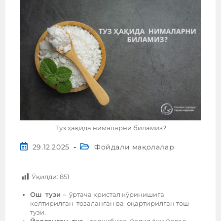
Туз ҳақида нималарни биламиз?
29.12.2025
Фойдали мақолалар
Ўқилди:
851
Ош тузи –
ўртача кристал кўринишига
келтирилган тозаланган ва оқартирилган тош
тузи.
Йодланган туз –
таркибида йодид ёки йодад