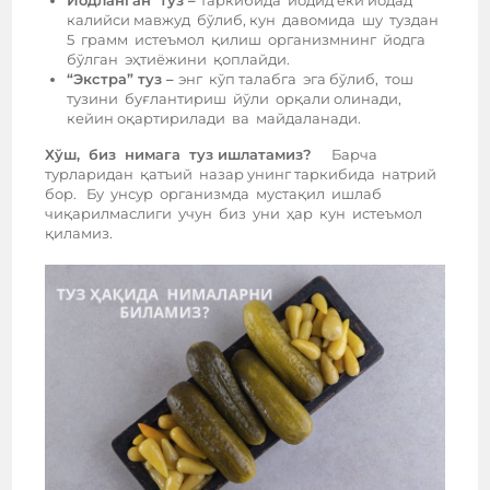
калийси мавжуд бўлиб, кун давомида шу туздан
5 грамм истеъмол қилиш организмнинг йодга
бўлган эҳтиёжини қоплайди.
“Экстра” туз –
энг кўп талабга эга бўлиб, тош
тузини буғлантириш йўли орқали олинади,
кейин оқартирилади ва майдаланади.
Хўш, биз нимага туз ишлатамиз?
Барча
турларидан қатъий назар унинг таркибида натрий
бор. Бу унсур организмда мустақил ишлаб
чиқарилмаслиги учун биз уни ҳар кун истеъмол
қиламиз.