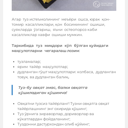
Агар туз истеъмолининг меъёри ошса, юрак қон-
томир касалликлари, қон босимининг ошиши,
суякларда ўзгариш, яъни остеопороз каби
касалликлар хавфи ошиши мумкин.
Таркибида туз миқдори кўп бўлган қуйидаги
маҳсулотларни чегаралаш
лозим
:
тузламалар;
ярим тайёр маҳсулотлар;
дудланган гўшт маҳсулотлари: колбаса, дудланган
товуқ ва дудланган балиқ
.
Туз–бу овқат эмас, балки овқатга
қўшиладиган қўшимча!
Овқатни тузсиз тайёрланг! Тузни овқатга овқат
тайёрлашнинг энг охирида қўшинг;
Туз ўрнига зираворлар, дориворлар ва
кўкатлардан фойдаланинг;
Туздонни дастурхондан олиб қўйинг;