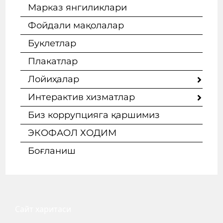
Марказ янгиликлари
Фойдали мақолалар
Буклетлар
Плакатлар
Лойиҳалар
Интерактив хизматлар
Биз коррупцияга қаршимиз
ЭКОФАОЛ ХОДИМ
Боғланиш
Сайт
харитаси