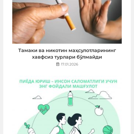
Тамaки ва никотин маҳсулотларининг
хавфсиз турлари бўлмайди
17.01.2026