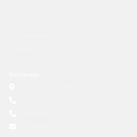
Бош саҳифа
Боғланиш
Биз ҳақимизда
Марказ янгиликлари
Боғланиш
Олмазор тумани, Шифокорлар, 2.
+998(78)147-04-44
+998(78)150-84-02
ssri_info@umail.uz