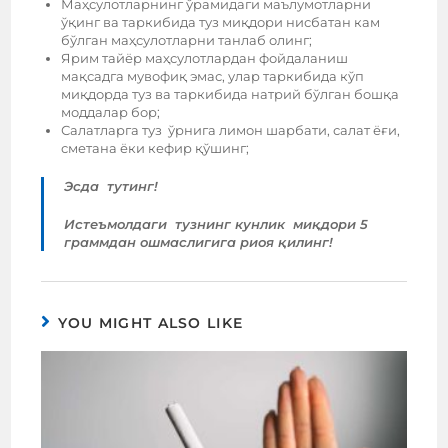
Маҳсулотларнинг ўрамидаги маълумотларни
ўқинг ва таркибида туз миқдори нисбатан кам
бўлган маҳсулотларни танлаб олинг;
Ярим тайёр маҳсулотлардан фойдаланиш
мақсадга мувофиқ эмас, улар таркибида кўп
миқдорда туз ва таркибида натрий бўлган бошқа
моддалар бор;
Салатларга туз ўрнига лимон шарбати, салат ёғи,
сметана ёки кефир қўшинг;
Эсда тутинг!
Истеъмолдаги тузнинг кунлик миқдори 5
граммдан ошмаслигига риоя қилинг!
YOU MIGHT ALSO LIKE