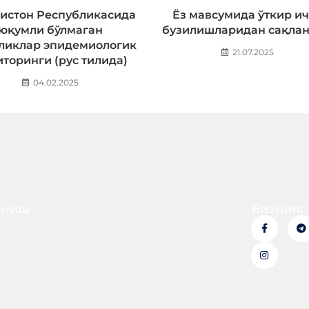
истон Республикасида
Ёз мавсумида ўткир и
юқумли бўлмаган
бузилишларидан сақлан
ликлар эпидемиологик
21.07.2025
торинги (рус тилида)
04.02.2025
аниш
Бизнинг
мазор тумани, Шифокорлар,
98(78)147-04-44