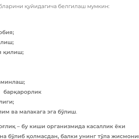
абларини қуйидагича белгилаш мумкин:
рбия;
илиш;
я қилиш;
ъминлаш;
й барқарорлик
лиги;
им ва малакага эга бўлиш
.
оғлиқ – бу киши организмида касаллик ёки
а бўлиб қолмасдан, балки унинг тўла жисмони