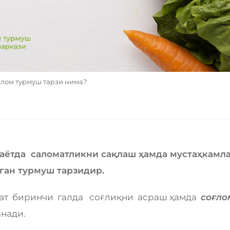
лом турмуш тарзи нима?
 ҳаётда саломатликни сақлаш ҳамда мустаҳкамл
ган турмуш тарзидир.
кат биринчи галда соғлиқни асраш ҳамда
соғло
нади.