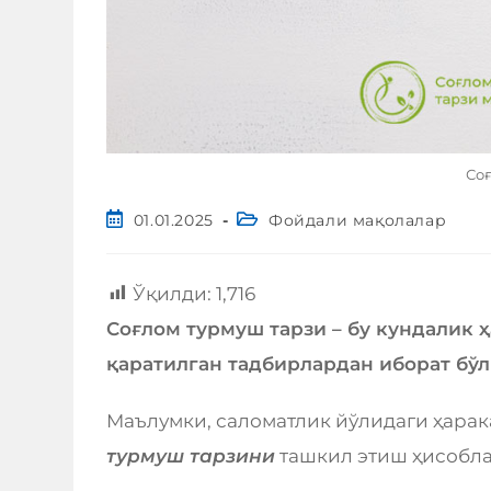
Соғ
01.01.2025
Фойдали мақолалар
Ўқилди:
1,716
Соғлом турмуш тарзи – бу кундалик
қаратилган тадбирлардан иборат бўл
Маълумки, саломатлик йўлидаги ҳара
турмуш тарзини
ташкил этиш ҳисобла