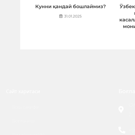
Кунни қандай бошлаймиз?
Ўзбек
31.01.2025
касал
мони
Сайт
харитаси
Боғл
Ол
Бош саҳифа
2.
Боғланиш
+9
Биз ҳақимизда