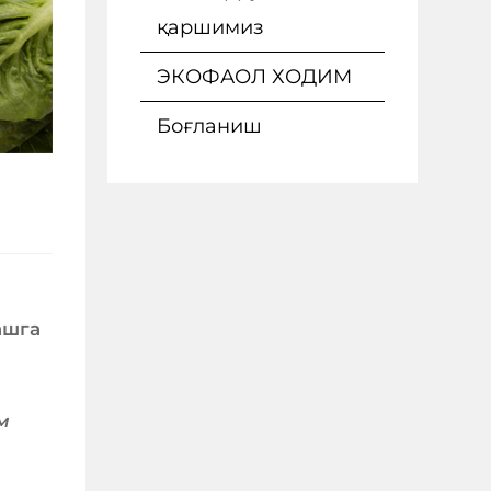
қаршимиз
ЭКОФАОЛ ХОДИМ
Боғланиш
ашга
м