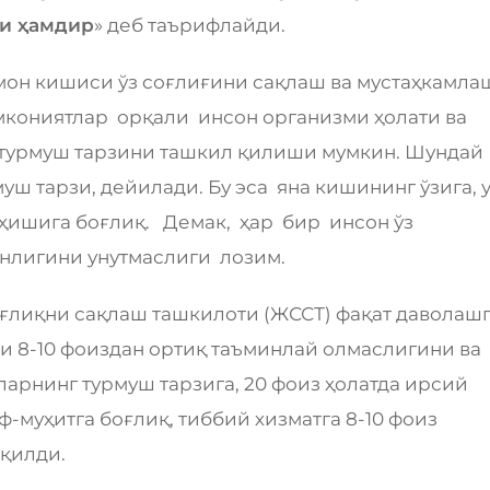
ти ҳамдир
» деб таърифлайди.
мон кишиси ўз соғлиғини сақлаш ва мустаҳкамла
имкониятлар орқали инсон организми ҳолати ва
 турмуш тарзини ташкил қилиши мумкин. Шундай
уш тарзи, дейилади. Бу эса яна кишининг ўзига, 
хоҳишига боғлиқ. Демак, ҳар бир инсон ўз
анлигини унутмаслиги лозим.
ғлиқни сақлаш ташкилоти (ЖССТ) фақат даволаш
и 8-10 фоиздан ортиқ таъминлай олмаслигини ва
ларнинг турмуш тарзига, 20 фоиз ҳолатда ирсий
ф-муҳитга боғлиқ, тиббий хизматга 8-10 фоиз
 қилди.