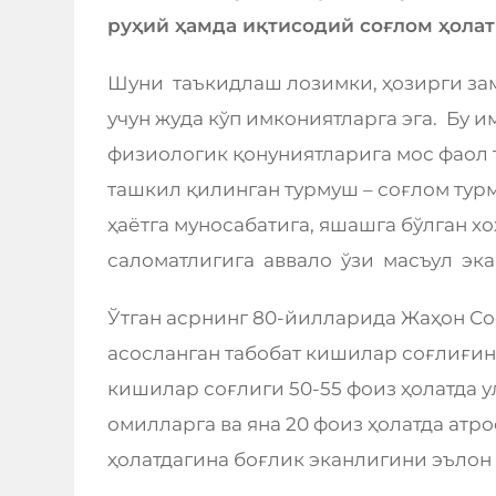
руҳий ҳамда иқтисодий соғлом ҳола
Шуни таъкидлаш лозимки, ҳозирги за
учун жуда кўп имкониятларга эга. Бу 
физиологик қонуниятларига мос фаол
ташкил қилинган турмуш – соғлом турм
ҳаётга муносабатига, яшашга бўлган 
саломатлигига аввало ўзи масъул эк
Ўтган асрнинг 80-йилларида Жаҳон Со
асосланган табобат кишилар соғлиғин
кишилар соғлиги 50-55 фоиз ҳолатда у
омилларга ва яна 20 фоиз ҳолатда атро
ҳолатдагина боғлик эканлигини эълон