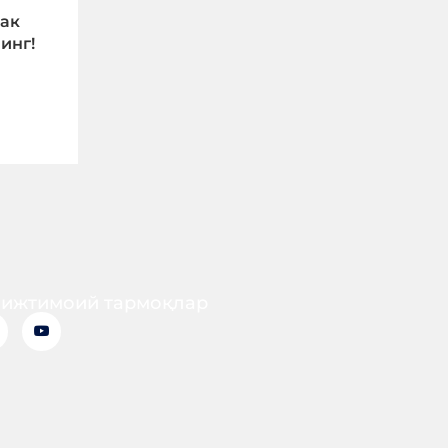
чак
инг!
 ижтимоий тармоқлар