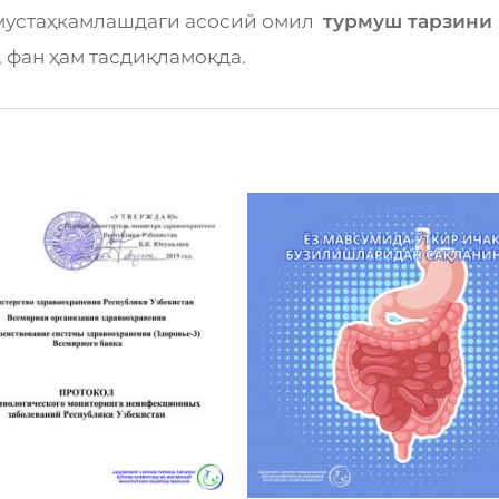
 мустаҳкамлашдаги асосий омил
турмуш тарзини
, фан ҳам тасдиқламоқда.