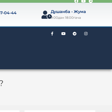
Душанба
-
Жума
47-04-44
9:00дан 18:00гача
?