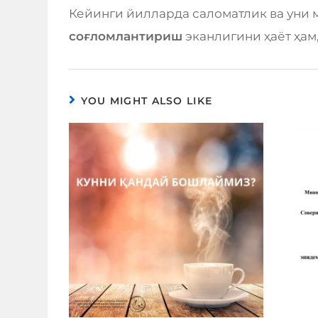
Кейинги йилларда саломатлик ва уни
соғломлантириш
эканлигини ҳаёт ҳам
YOU MIGHT ALSO LIKE