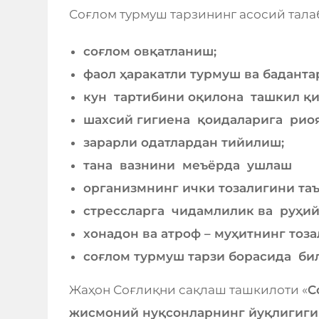
Соғлом турмуш тарзининг асосий тал
соғлом овқатланиш;
фаол ҳаракатли турмуш ва баданта
кун тартибини оқилона ташкил қ
шахсий гигиена қоидаларига рио
зарарли одатлардан тийилиш;
тана вазнини меъёрда ушлаш
организмнинг ички тозалигини та
стрессларга чидамлилик ва руҳи
хонадон ва атроф – муҳитнинг тоза
соғлом турмуш тарзи борасида бил
Жаҳон Соғлиқни сақлаш ташкилоти «
С
жисмоний нуқсонларнинг йуқлигигин