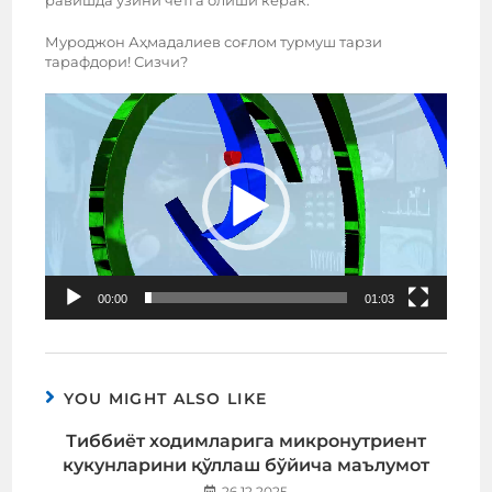
равишда ўзини четга олиши керак.
Муроджон Аҳмадалиев соғлом турмуш тарзи
тарафдори! Сизчи?
Video
Player
00:00
01:03
YOU MIGHT ALSO LIKE
Тиббиёт ходимларига микронутриент
кукунларини қўллаш бўйича маълумот
26.12.2025