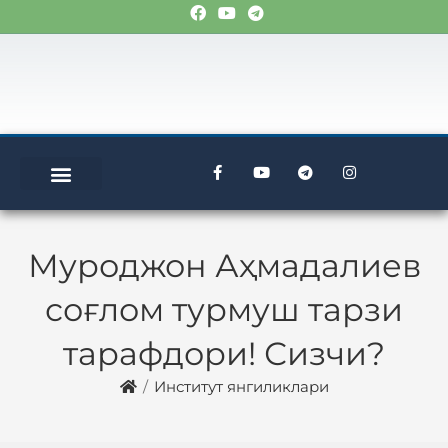
Муроджон Аҳмадалиев
соғлом турмуш тарзи
тарафдори! Сизчи?
/
Институт янгиликлари