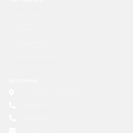
Бош саҳифа
Боғланиш
Биз ҳақимизда
Марказ янгиликлари
Боғланиш
Олмазор тумани, Шифокорлар, 2.
+998(78)147-04-44
+998(78)150-84-02
ssri_info@umail.uz