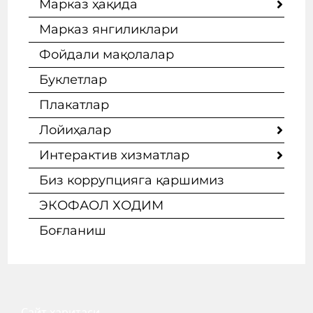
Марказ ҳақида
Марказ янгиликлари
Фойдали мақолалар
Буклетлар
Плакатлар
Лойиҳалар
Интерактив хизматлар
Биз коррупцияга қаршимиз
ЭКОФАОЛ ХОДИМ
Боғланиш
Сайт
харитаси