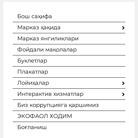
Бош саҳифа
Марказ ҳақида
Марказ янгиликлари
Фойдали мақолалар
Буклетлар
Плакатлар
Лойиҳалар
Интерактив хизматлар
Биз коррупцияга қаршимиз
ЭКОФАОЛ ХОДИМ
Боғланиш