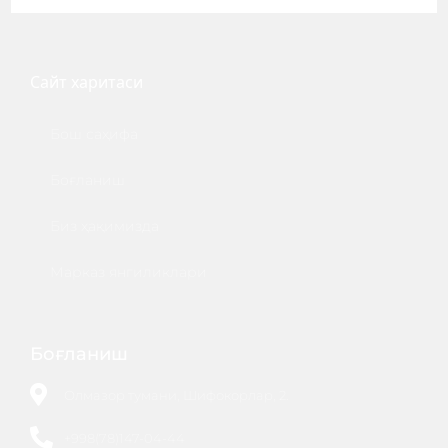
Сайт
харитаси
Бош саҳифа
Боғланиш
Биз ҳақимизда
Марказ янгиликлари
Боғланиш
Олмазор тумани, Шифокорлар, 2.
+998(78)147-04-44