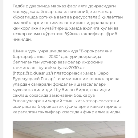
Тадбир давомида марказ фаолияти доирасидаги
мавжуд жараёнлар таҳлил қилиниб, хизматлар
кўрсатишда ортиқча вақт ва ресурс талаб қилаётган
амалиётларни оптималлаштириш, идоралараро
ҳамкорликни кучайтириш ҳамда аҳолига қулай ва
тезкор хизмат кўрсатиш бўйича таклифлар кўриб
чиқилди.
Шунингдек, учрашув давомида “Бюрократияни
бартараф этиш – 2030” дастури доирасида
белгиланган устувор вазифалар ижросини
таъминлаш, byurokratiyasiz2030.uz
(https://zb.duasr.uz/) платформаси ҳамда “Зеро
Буреауcраcй Радар” тизимининг имкониятлари ва
улардан самарали фойдаланиш масалалари
муҳокама қилинди. Шу билан бирга, соғлиқни
сақлаш соҳасида замонавий бошқарув
ёндашувларини жорий этиш, хизматлар сифатини
ошириш ва бюрократик тўсиқларни камайтиришга
қаратилган таклифлар юзасидан фикр алмашилди.