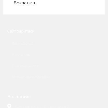
Боғланиш
Сайт
харитаси
Бош саҳифа
Боғланиш
Биз ҳақимизда
Марказ янгиликлари
Боғланиш
Олмазор тумани, Шифокорлар, 2.