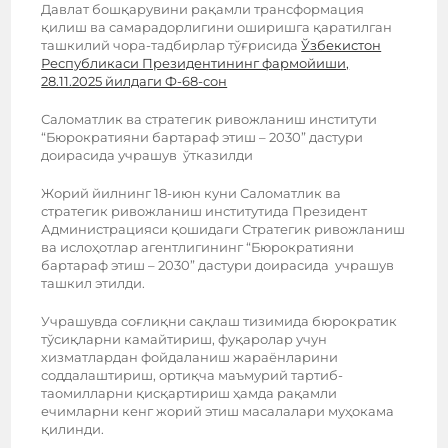
Давлат бошқарувини рақамли трансформация
қилиш ва самарадорлигини оширишга қаратилган
ташкилий чора-тадбирлар тўғрисида
Ўзбекистон
Республикаси Президентининг фармойиши,
28.11.2025 йилдаги Ф-68-сон
Саломатлик ва стратегик ривожланиш институти
“Бюрократияни бартараф этиш – 2030” дастури
доирасида учрашув ўтказилди
Жорий йилнинг 18-июн куни Саломатлик ва
стратегик ривожланиш институтида Президент
Администрацияси қошидаги Стратегик ривожланиш
ва ислоҳотлар агентлигининг “Бюрократияни
бартараф этиш – 2030” дастури доирасида учрашув
ташкил этилди.
Учрашувда соғлиқни сақлаш тизимида бюрократик
тўсиқларни камайтириш, фуқаролар учун
хизматлардан фойдаланиш жараёнларини
соддалаштириш, ортиқча маъмурий тартиб-
таомилларни қисқартириш ҳамда рақамли
ечимларни кенг жорий этиш масалалари муҳокама
қилинди.